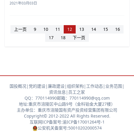
2021年03月03日
上一页
9
10
11
12
13
14
15
16
17
18
下一页
国投概况
|
党的建设
|
廉政建设
|
组织架构
|
工作动态
|
业务范围
|
资讯信息
|
员工之家
QQ：770114990
邮箱：770114990@qq.com
地址:重庆市涪陵区中山路9号（金科铂金大厦27楼）
主办单位：重庆市涪陵国有资产投资经营集团有限公司
Copyright© 2012-2022 All Rights Reserved.
互联网ICP备案号:渝ICP备17001264号-1
公安机关备案号:50010202000574