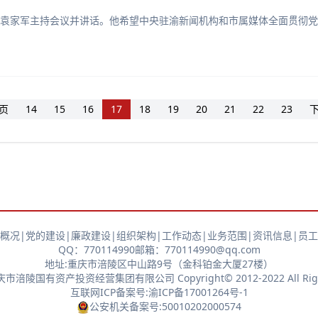
记袁家军主持会议并讲话。他希望中央驻渝新闻机构和市属媒体全面贯彻
页
14
15
16
17
18
19
20
21
22
23
概况
|
党的建设
|
廉政建设
|
组织架构
|
工作动态
|
业务范围
|
资讯信息
|
员工
QQ：770114990
邮箱：770114990@qq.com
地址:重庆市涪陵区中山路9号（金科铂金大厦27楼）
陵国有资产投资经营集团有限公司 Copyright© 2012-2022 All Rights
互联网ICP备案号:渝ICP备17001264号-1
公安机关备案号:50010202000574