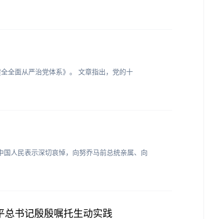
健全全面从严治党体系》。 文章指出，党的十
和中国人民表示深切哀悼，向努乔马前总统亲属、向
平总书记殷殷嘱托生动实践