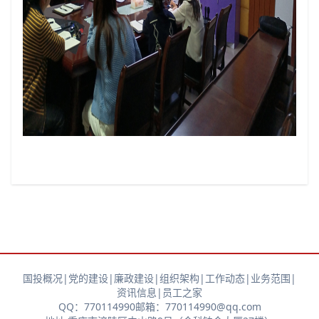
国投概况
|
党的建设
|
廉政建设
|
组织架构
|
工作动态
|
业务范围
|
资讯信息
|
员工之家
QQ：770114990
邮箱：770114990@qq.com