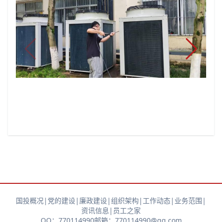
国投概况
|
党的建设
|
廉政建设
|
组织架构
|
工作动态
|
业务范围
|
资讯信息
|
员工之家
QQ：770114990
邮箱：770114990@qq.com