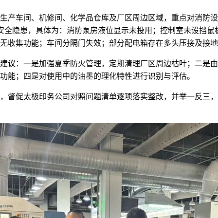
生产车间、机修间、化学品仓库及厂区周边区域，重点对消防设
安全隐患，具体为：消防泵房液位显示未投用；控制室未设挡鼠
无收集功能；车间分隔门失效；部分配电箱存在多头压接及接地
建议：一是加强夏季防火管理，定期清理厂区周边枯叶；二是由
功能；四是对使用中的油墨的理化特性进行识别与评估。
，督促太极印务公司对照问题清单逐项落实整改，并举一反三，