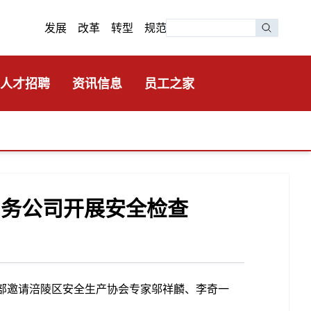
发展 改革 转型 规范
人才招聘
资讯信息
员工之家
印务公司开展安全检查
理部邀请涪陵区安全生产协会专家邬祥麟、李奇一