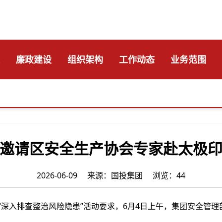
廉政建设
组织架构
工作动态
业务范围
邀请区安全生产协会专家赴太极
2026-06-09 来源：国投集团 浏览：44
实“深入排查整治风险隐患”活动要求，6月4日上午，集团安全管