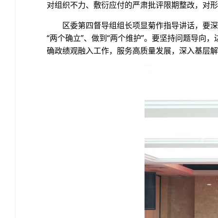
对组织不力、敷衍应付的严肃批评限期整改，对形
区委第四督导组组长项显菊作指导讲话，要深
“两个确立”、做到“两个维护”。要坚持问题导
确政绩观融入工作，服务高质量发展，深入基层解