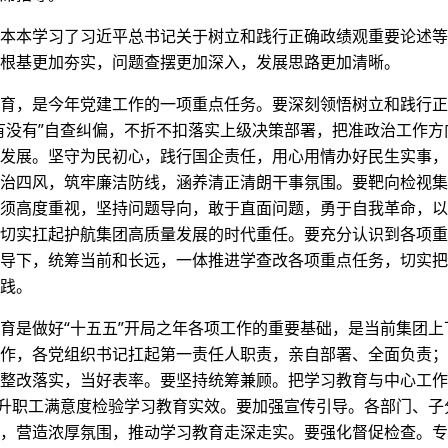
本本学习了习近平总书记关于树立和践行正确政绩观重要论述等
根基更加夯实，问题查摆更加深入，发展思路更加清晰。
育，是今年党建工作的一项重点任务。要深刻领悟树立和践行正
有没有”自查纠偏，不折不扣落实上级决策部署，把准政治工作
发展。坚守为民初心，践行国企责任，用心用情办好民生实事，
治四风，筑牢廉洁防线，涵养清正清朗干事氛围。要靶向检视集
须高度重视，坚持问题导向，敢于直面问题，勇于自我革命，以
切实扛起护航集团高质量发展的时代重任。要充分认识到各项重
导下，统筹当前和长远，一体推进学查改各项重点任务，切实把
践。
育是做好“十五五”开局之年各项工作的重要基础，是当前集团
作，各党组织书记扛起第一责任人职责，亲自部署、全面负责；
整改落实，当好表率。要坚持统筹兼顾。把学习教育与中心工作
提升职工满意度检验学习教育实效。要加强宣传引导。各部门、
，营造浓厚氛围，推动学习教育走深走实。要强化督促检查。专