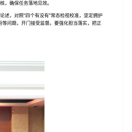
核，确保任务落地见效。
论述，对照“四个有没有”常态检视校准，坚定拥护
愁盼等问题，开门接受监督。要强化担当落实，把正