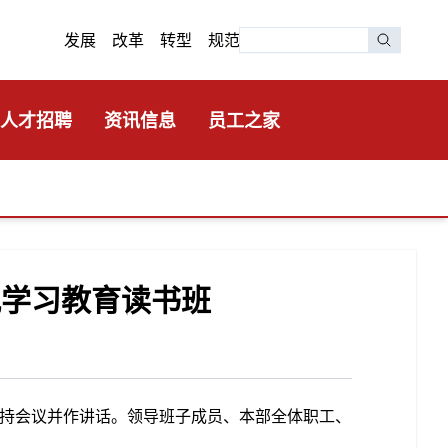
发展 改革 转型 规范
人才招聘
资讯信息
员工之家
观学习教育读书班
主持会议并作讲话。领导班子成员、本部全体职工、