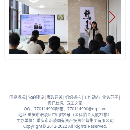
国投概况
|
党的建设
|
廉政建设
|
组织架构
|
工作动态
|
业务范围
|
资讯信息
|
员工之家
QQ：770114990
邮箱：770114990@qq.com
地址:重庆市涪陵区中山路9号（金科铂金大厦27楼）
主办单位：重庆市涪陵国有资产投资经营集团有限公司
Copyright© 2012-2022 All Rights Reserved.