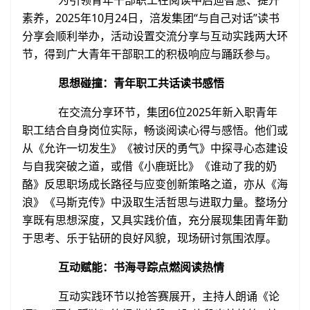
为引领青年干部职工在阅读中启迪智慧、提升
素养，2025年10月24日，涪发集团“与自己对话”读书
分享会顺利举办，活动设置交流分享与互动实践两大环
节，得到广大青年干部职工的积极响应与踊跃参与。
思想碰撞：青年职工共话读书感悟
在交流分享环节，集团6位2025年新入职青年
职工结合自身岗位实际，畅谈阅读心得与感悟。他们或
从《允许一切发生》《被讨厌的勇气》中探寻心态建设
与自我突破之道，或借《小鹿斑比》《谁动了我的奶
酪》反思职场成长路径与应变创新策略之道，亦从《海
浪》《马斯克传》中汲取生活哲思与进取力量。整场分
享既有思想深度，又具实践价值，充分展现集团青年勤
于思考、乐于钻研的良好风貌，现场研讨氛围浓厚。
互动赋能：书海寻踪点燃阅读热情
互动实践环节以抢答赛展开，主持人朗诵《论