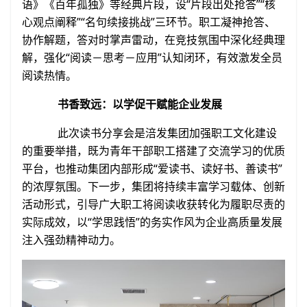
语》《百年孤独》等经典片段，设“片段出处抢答”“核
心观点阐释”“名句续接挑战”三环节。职工凝神抢答、
协作解题，答对时掌声雷动，在竞技氛围中深化经典理
解，强化“阅读－思考－应用”认知闭环，有效激发全员
阅读热情。
书香致远：以学促干赋能企业发展
此次读书分享会是涪发集团加强职工文化建设
的重要举措，既为青年干部职工搭建了交流学习的优质
平台，也推动集团内部形成“爱读书、读好书、善读书”
的浓厚氛围。下一步，集团将持续丰富学习载体、创新
活动形式，引导广大职工将阅读收获转化为履职尽责的
实际成效，以“学思践悟”的务实作风为企业高质量发展
注入强劲精神动力。