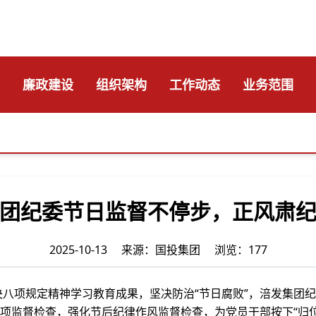
廉政建设
组织架构
工作动态
业务范围
团纪委节日监督不停步，正风肃
2025-10-13 来源：国投集团 浏览：177
项规定精神学习教育成果，坚决防治“节日腐败”，涪发集团纪
项监督检查，强化节后纪律作风监督检查，为党员干部按下“归