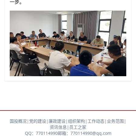
一步。
国投概况
|
党的建设
|
廉政建设
|
组织架构
|
工作动态
|
业务范围
|
资讯信息
|
员工之家
QQ：770114990
邮箱：770114990@qq.com