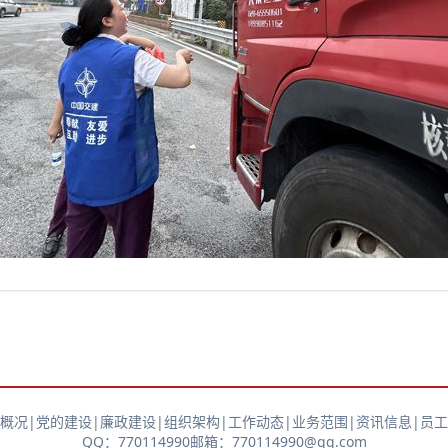
概况
|
党的建设
|
廉政建设
|
组织架构
|
工作动态
|
业务范围
|
资讯信息
|
员工
QQ：770114990
邮箱：770114990@qq.com