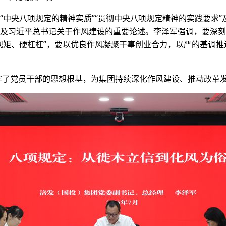
中央八项规定的精神实质”“贯彻中央八项规定精神的实践要求”
及习近平总书记关于作风建设的重要论述。李泽军强调，要深刻
规矩、硬杠杠”，要以优良作风凝聚干事创业合力，以严的基调
了党员干部的思想根基，为集团持续深化作风建设、推动改革