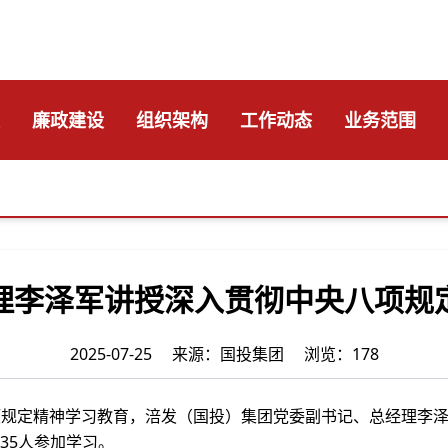
廉政建设
组织架构
工作动态
业务范围
理李泽军讲授深入贯彻中央八项规
2025-07-25 来源：国投集团 浏览：178
项规定精神学习教育，涪发（国投）集团党委副书记、总经理李泽
35人参加学习。