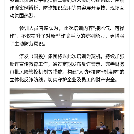
参训人员通过手机扫描二维码进入实时答题系统，围绕
诈骗案例辨析、防诈知识应用等内容展开竞技，现场互
动氛围热烈。
参训人员普遍认为，此次培训内容“接地气、可操
作”，不仅提升了对新型诈骗手段的辨别能力，更增强
了主动防范意识。
涪发（国投）集团将以此次培训为契机，持续加强
反诈宣传教育工作，通过定期发布反诈警示、完善财务
审批风险管控机制等措施，构建“人防+技防+制度防”的
立体化反诈防线，切实守护企业及员工的财产安全。