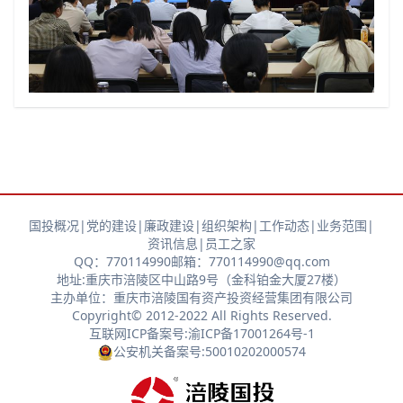
国投概况
|
党的建设
|
廉政建设
|
组织架构
|
工作动态
|
业务范围
|
资讯信息
|
员工之家
QQ：770114990
邮箱：770114990@qq.com
地址:重庆市涪陵区中山路9号（金科铂金大厦27楼）
主办单位：重庆市涪陵国有资产投资经营集团有限公司
Copyright© 2012-2022 All Rights Reserved.
互联网ICP备案号:渝ICP备17001264号-1
公安机关备案号:50010202000574