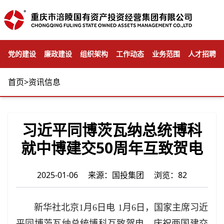
党的建设
廉政建设
组织架构
工作动态
业务范围
人才招聘
首页
>
资讯信息
习近平同博茨瓦纳总统博科
就中博建交50周年互致贺电
2025-01-06 来源：国投集团 浏览：82
新华社北京1月6日电 1月6日，国家主席习近
平同博茨瓦纳总统博科互致贺电，庆祝两国建交