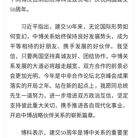
50周年。
习近平指出，建交50年来，无论国际形势如
何变幻，中博关系始终保持良好发展势头，成为
平等相待的好朋友、携手发展的好伙伴。我坚
信，只要两国坚持真诚友好、团结协作，中博关
系发展的大道必将越走越宽，双方合作的前景必
会更加光明。今年是中非合作论坛北京峰会成果
落实的开局之年。站在新的起点上，我愿同总统
先生一道努力，进一步增进双方政治互信，坚定
支持彼此重大关切，携手推进各自现代化事业，
开启中博战略伙伴关系的崭新篇章。
博科表示，建交50周年是博中关系的重要里