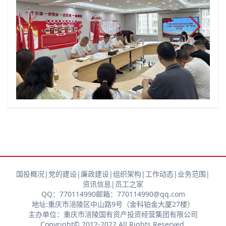
国投概况
|
党的建设
|
廉政建设
|
组织架构
|
工作动态
|
业务范围
|
资讯信息
|
员工之家
QQ：770114990
邮箱：770114990@qq.com
地址:重庆市涪陵区中山路9号（金科铂金大厦27楼）
主办单位：重庆市涪陵国有资产投资经营集团有限公司
Copyright© 2012-2022 All Rights Reserved.